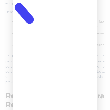
equipo y de su situación dentro del sistema nacional.
Debes
registrar tu celular en SUBTEL
cuando:
Se trata de un modelo importado que no fue
comercializado oficialmente por operadoras chilenas
El teléfono no cuenta con registro previo en el sistema
nacional
Se detecta que el IMEI no está asociado a un titular
válido
En muchos casos, el celular puede funcionar durante un
periodo inicial sin inconvenientes. Sin embargo, esto ocurre
porque el sistema permite una
ventana temporal de uso
, no
porque el equipo esté autorizado. Una vez que la red detecta
un IMEI no registrado, el bloqueo puede aplicarse sin aviso
previo.
Requisitos Reales Para
Registrar IMEI En SUBTEL