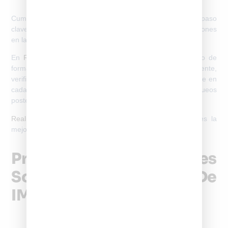
Cumplir con el regulación SUBTEL registro de IMEI es un paso
clave para asegurar que tu celular funcione sin interrupciones
en las redes chilenas.
En
RegistrodeIMEI
te ayudamos a gestionar este proceso de
forma clara, ordenada y alineada con la normativa vigente,
verificando previamente el estado de tu equipo y guiándote en
cada etapa para evitar rechazos, errores o bloqueos
posteriores.
Realizar el trámite correctamente aquí
, desde el inicio es la
mejor manera de proteger tu dispositivo y tu inversión.
Preguntas Frecuentes
Sobre SUBTEL Registro De
IMEI