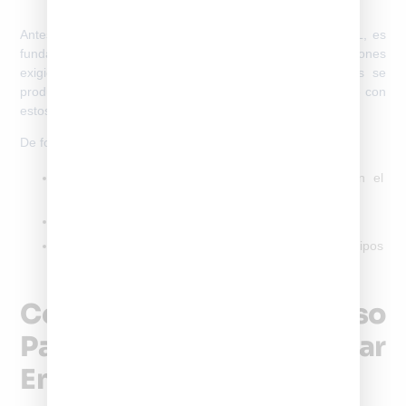
Antes de iniciar el trámite para
registrar IMEI en SUBTEL
, es
fundamental verificar que el equipo cumpla con las condiciones
exigidas por la normativa. La mayoría de los rechazos se
producen por intentar registrar un teléfono que no cumple con
estos requisitos.
De forma general, se requiere:
Código IMEI válido
, obtenido marcando *#06# en el
dispositivo
Datos del titular
que realizará el registro
Comprobante de compra
, especialmente en equipos
importados
Cómo Funciona El Proceso
Para Registrar Un Celular
En SUBTEL