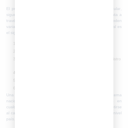
El proceso para de SUBTEL
registro de imei con un celular
,
sigue un flujo definido por la normativa vigente y se ejecuta a
través de entidades autorizadas. Aunque los pasos pueden
variar ligeramente según el canal, el funcionamiento general es
el siguiente:
Obtener el IMEI exacto del dispositivo
Verificar si el equipo requiere homologación previa
Acceder a una plataforma habilitada para el registro
(
registrodeimei.cl
)
Ingresar los datos del titular y del equipo
Adjuntar la documentación solicitada
Esperar la validación del sistema
Una vez aprobado, el IMEI queda incorporado al sistema
nacional y el equipo puede operar sin restricciones en
cualquier compañía móvil chilena. El registro no debe repetirse
al cambiar de operador, ya que el IMEI queda validado a nivel
país.