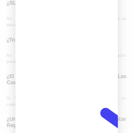
¿SUBTEL Registra Directamente Los IMEI?
No. SUBTEL regula y fiscaliza el sistema, pero el registro se
ejecuta a través de entidades autorizadas.
¿Todos Los Celulares Deben Registrarse?
No. Principalmente los equipos importados o no registrados
previamente en el sistema nacional.
¿El Registro IMEI Es Válido Para Todas Las
Compañías?
Sí. Un IMEI registrado queda habilitado para operar en
cualquier red móvil chilena.
¿Un Celular Puede Funcionar Sin Estar
Registrado?