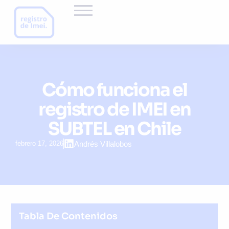
Cómo funciona el
registro de IMEI en
SUBTEL en Chile
febrero 17, 2026
Andrés Villalobos
Tabla De Contenidos