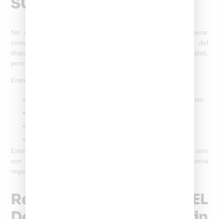
SUBTEL
No cumplir con el
subtel registro de imei
puede generar
consecuencias que afectan directamente la usabilidad del
dispositivo. Estas consecuencias no siempre son inmediatas,
pero suelen ser definitivas.
Entre los efectos más frecuentes se encuentran:
Bloqueo del equipo en todas las redes móviles chilenas
Imposibilidad de utilizar chips nacionales
Pérdida del valor comercial del dispositivo
Dificultad para vender o transferir el teléfono
Estos bloqueos no están relacionados con fallas técnicas, sino
con la
situación administrativa del IMEI frente al sistema
regulado por SUBTEL
.
Registrar IMEI En SUBTEL
De Forma Correcta Y Sin