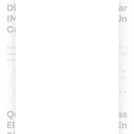
Diferencia Entre Registrar
IMEI Y Homologar Un
Celular En SUBTEL
Aunque ambos procesos están relacionados,
registrar IMEI y
homologar un celular cumplen funciones distintas
dentro del
sistema regulado por SUBTEL.
La
homologación
verifica que el equipo cumple con los
estándares técnicos necesarios para operar en las
redes chilenas
El registro de IMEI
valida su uso legal y lo incorpora al
sistema nacional
Qué Ocurre Si No Realizas
El Registro De IMEI En