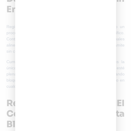
Errores
Registrar un celular en SUBTEL debe entenderse como un
proceso regulado que requiere seguir un orden específico.
Contar con la documentación adecuada y utilizar canales
alineados con la normativa vigente permite completar el trámite
sin contratiempos.
Cumplir correctamente con SUBTEL
registro de IMEI
es la
única forma de asegurar que un teléfono móvil esté
plenamente autorizado para operar en Chile, evitando
bloqueos futuros y garantizando su funcionamiento continuo en
cualquier red nacional.
Registra Tu IMEI
Correctamente Y Evita
Bloqueos En Chile