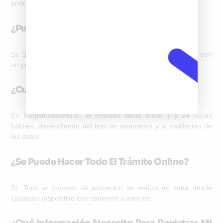
podrás reclamar fallas ante las operadoras.
¿Puedo Activar Un Celular Extranjero?
Sí. Solo necesitas que esté homologado y registrar su IMEI con
un proveedor autorizado.
¿Cuánto Tarda El Proceso De Activación?
En RegistrodeIMEI.cl, el proceso tarda entre
1 y 24 horas
hábiles
, dependiendo del tipo de dispositivo y la validación de
los datos.
¿Se Puede Hacer Todo El Trámite Online?
Sí. Todo el proceso de activación se realiza en línea desde
cualquier dispositivo con conexión a internet.