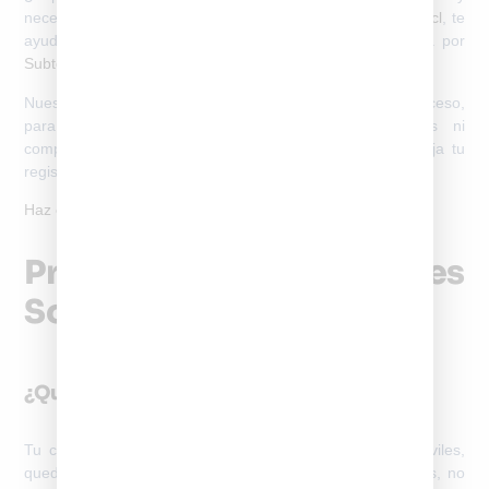
necesitas conectarlo a una red chilena? En
registrodeimei.cl
, te
ayudamos a
registrar tu IMEI de forma segura, validada por
Subtel
y 100% online
.
Nuestro equipo especializado se encarga de todo el proceso,
para que puedas usar tu dispositivo sin bloqueos ni
complicaciones. Evita errores y trámites innecesarios:
deja tu
registro en manos de profesionales certificados
.
Haz clic aquí
y comienza tu activación en minutos.
Preguntas Frecuentes
Sobre Activar IMEI Chile
¿Qué Pasa Si No Activo Mi IMEI?
Tu celular podría ser bloqueado por las compañías móviles,
quedando sin posibilidad de conectarse a la red. Además, no