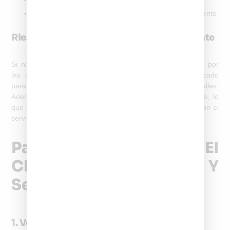
Celulares de segunda mano no registrados previamente
Riesgos De No Activar El IMEI Correctamente
Si no activas tu IMEI, el dispositivo puede ser
bloqueado por
las operadoras móviles
y quedar completamente inutilizado
para realizar llamadas, enviar mensajes o usar datos móviles.
Además, podrías estar incumpliendo la normativa vigente, lo
que te impedirá reclamar ante cualquier falla o problema con el
servicio.
Pasos Para Activar IMEI
Chile De Forma Rápida Y
Segura
1. Verifica Si Tu Equipo Está Homologado