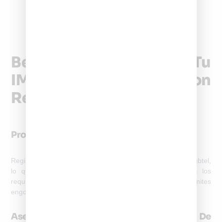
Dispositivos
Sí
Aplican si usan
M2M o IoT
red móvil (ej.
GPS)
Beneficios De Activar Tu
IMEI Con
RegistrodeIMEI.cl
Proceso Rápido Y Validado Por Subtel
RegistrodeIMEI.cl
cuenta con procesos aprobados por Subtel,
lo que garantiza que tu activación cumple con todos los
requisitos legales en Chile. No necesitas realizar trámites
engorrosos ni esperar semanas para usar tu celular.
Asesoría Personalizada Para Cada Tipo De