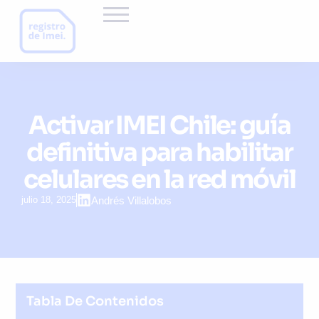
Activar IMEI Chile: guía
definitiva para habilitar
celulares en la red móvil
julio 18, 2025
Andrés Villalobos
Tabla De Contenidos