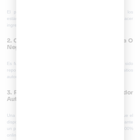
El primer paso es confirmar si tu celular cumple con los
estándares técnicos exigidos por Subtel. Esto lo puedes hacer
ingresando el modelo del equipo en su sitio oficial.
2. Consulta Si Tu IMEI Está En Lista Blanca O
Negra
Es fundamental revisar si tu IMEI ya está registrado o ha sido
reportado por robo. Puedes hacer esta consulta en sitios
autorizados como el de
registrodeimei.cl
.
3. Registra Tu Dispositivo Con Un Proveedor
Autorizado
Una vez verificado que tu IMEI no está en lista negra y que el
dispositivo está homologado, puedes
activar el IMEI
mediante
un proveedor autorizado. El proceso se realiza de forma
100%
online
, en pocos minutos y sin trámites presenciales.