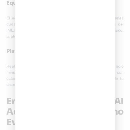
Equipo
El equipo de RegistrodeIMEI.cl te guía paso a paso si tienes
dudas sobre homologación, tipo de dispositivo o estatus del
IMEI.
No importa si tu equipo es de alta gama o de uso básico
,
la atención es personalizada.
Plataforma 100% Online Y Segura
Realiza todo el proceso desde tu casa u oficina, en solo
minutos. Toda la información es
encriptada y tratada con
estándares de seguridad
que protegen tus datos y los de tu
dispositivo.
Errores Comunes Al
Activar IMEI Chile (y Cómo
Evitarlos)